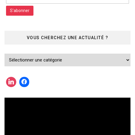
VOUS CHERCHEZ UNE ACTUALITÉ ?
Vous
cherchez
une
actualité
?