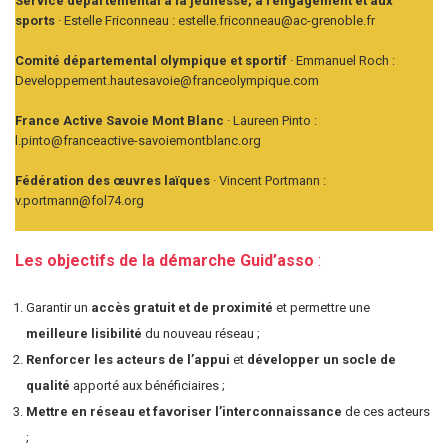
Service départemental à la jeunesse, à l’engagement et aux
sports
· Estelle Friconneau : estelle.friconneau@ac-grenoble.fr
Comité départemental olympique et sportif
· Emmanuel Roch :
Developpement.hautesavoie@franceolympique.com
France Active Savoie Mont Blanc
· Laureen Pinto :
l.pinto@franceactive-savoiemontblanc.org
Fédération des œuvres laïques
· Vincent Portmann :
v.portmann@fol74.org
Les objectifs de la démarche Guid’asso
:
Garantir un
accès gratuit et de proximité
et permettre une
meilleure lisibilité
du nouveau réseau ;
Renforcer les acteurs de l’appui
et
développer un socle de
qualité
apporté aux bénéficiaires ;
Mettre en réseau
et favoriser l’interconnaissance
de ces acteurs
;