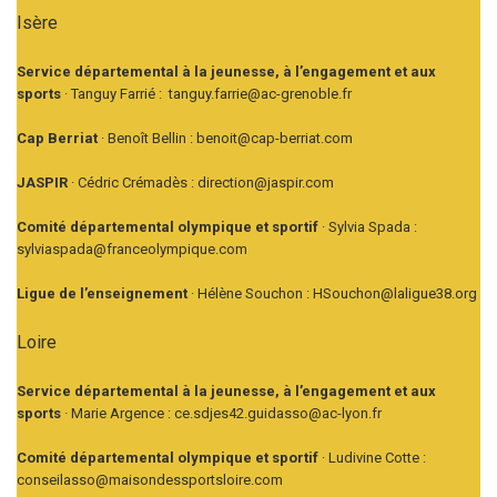
Isère
Service départemental à la jeunesse, à l’engagement et aux
sports
· Tanguy Farrié : tanguy.farrie@ac-grenoble.fr
Cap Berriat
· Benoît Bellin : benoit@cap-berriat.com
JASPIR
· Cédric Crémadès : direction@jaspir.com
Comité départemental olympique et sportif
· Sylvia Spada :
sylviaspada@franceolympique.com
Ligue de l’enseignement
· Hélène Souchon : HSouchon@laligue38.org
Loire
Service départemental à la jeunesse, à l’engagement et aux
sports
· Marie Argence : ce.sdjes42.guidasso@ac-lyon.fr
Comité départemental olympique et sportif
· Ludivine Cotte :
conseilasso@maisondessportsloire.com