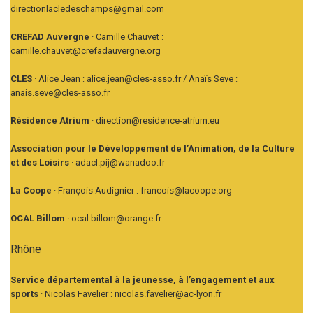
directionlacledeschamps@gmail.com
CREFAD Auvergne
· Camille Chauvet :
camille.chauvet@crefadauvergne.org
CLES
· Alice Jean : alice.jean@cles-asso.fr / Anaïs Seve :
anais.seve@cles-asso.fr
Résidence Atrium
· direction@residence-atrium.eu
Association pour le Développement de l’Animation, de la Culture
et des Loisirs
· adacl.pij@wanadoo.fr
La Coope
· François Audignier : francois@lacoope.org
OCAL Billom
· ocal.billom@orange.fr
Rhône
Service départemental à la jeunesse, à l’engagement et aux
sports
· Nicolas Favelier : nicolas.favelier@ac-lyon.fr