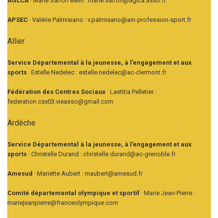
AGLCA
· Marie Sarron Belin : marie.sarron@aglca.asso.fr
APSEC
· Valérie Palmisiano : v.palmisano@ain-profession-sport.fr
Allier
Service Départemental à la jeunesse, à l’engagement et aux
sports
· Estelle Nedelec : estelle.nedelec@ac-clermont.fr
Fédération des Centres Sociaux
· Laetitia Pelletier :
federation.csx03.vieasso@gmail.com
Ardèche
Service Départemental à la jeunesse, à l’engagement et aux
sports
· Christelle Durand : christelle.durand@ac-grenoble.fr
Amesud
· Mariette Aubert : maubert@amesud.fr
Comité départemental olympique et sportif
· Marie Jean-Pierre :
mariejeanpierre@franceolympique.com