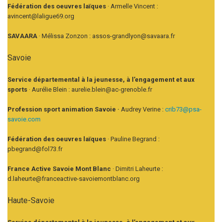
Fédération des oeuvres laïques
· Armelle Vincent :
avincent@laligue69.org
SAVAARA
· Mélissa Zonzon : assos-grandlyon@savaara.fr
Savoie
Service départemental à la jeunesse, à l’engagement et aux
sports
· Aurélie Blein : aurelie.blein@ac-grenoble.fr
Profession sport animation Savoie ·
Audrey Verine :
crib73@psa-
savoie.com
Fédération des oeuvres laïques
· Pauline Begrand :
pbegrand@fol73.fr
France Active Savoie Mont Blanc
· Dimitri Laheurte :
d.laheurte@franceactive-savoiemontblanc.org
Haute-Savoie