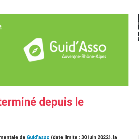
 terminé depuis le
ementale de
Guid’asso
(date limite : 30 juin 2022), la