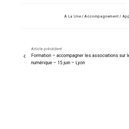
Categories
À La Une
Accompagnement
App
Navigation
Article précédent
Formation – accompagner les associations sur l
de
numérique – 15 juin – Lyon
l’article
Le Mouvement associatif Auvergne