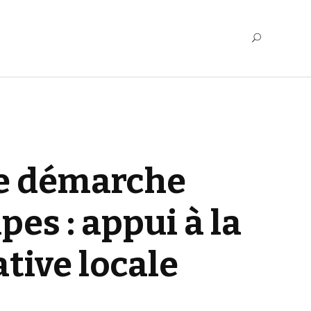
re démarche
s : appui à la
ative locale