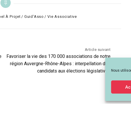
el À Projet
Guid'Asso
Vie Associative
Article suivant
e
Favoriser la vie des 170 000 associations de notre
région Auvergne-Rhône-Alpes : interpellation des
candidats aux élections législatives
Nous utiliso
Ac
-Rhône-Alpes - 259 Rue de Créqui, 69003 Lyon - contact[at]lemouvementassoc