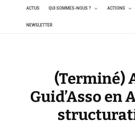
Skip
ACTUS
QUI SOMMES-NOUS ?
ACTIONS
to
content
NEWSLETTER
(Terminé) 
Guid’Asso en 
structurati