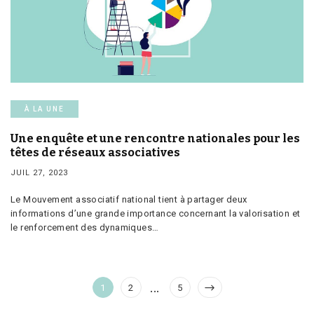
À LA UNE
Une enquête et une rencontre nationales pour les
têtes de réseaux associatives
JUIL 27, 2023
Le Mouvement associatif national tient à partager deux
informations d’une grande importance concernant la valorisation et
le renforcement des dynamiques…
Pagination
…
Page
Page
Page
1
2
5
des