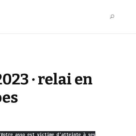
023 · relai en
pes
Votre asso est victime d’atteinte à ses