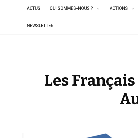
Skip
ACTUS
QUI SOMMES-NOUS ?
ACTIONS
to
content
NEWSLETTER
Les Français 
Au