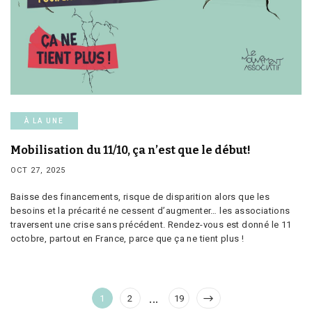
À LA UNE
Mobilisation du 11/10, ça n’est que le début!
OCT 27, 2025
Baisse des financements, risque de disparition alors que les
besoins et la précarité ne cessent d’augmenter… les associations
traversent une crise sans précédent. Rendez-vous est donné le 11
octobre, partout en France, parce que ça ne tient plus !
Pagination
…
Page
Page
Page
1
2
19