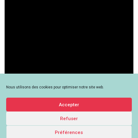
Nous utilisons des cookies pour optimiser notre site web.
Accepter
Refuser
Le Mouvement associatif Auvergne-Rhône-Alpes - 259 Rue de Créqui,
69003 Lyon - contact[at]lemouvementassociatif-aura.org -
Mentions
Préférences
légales