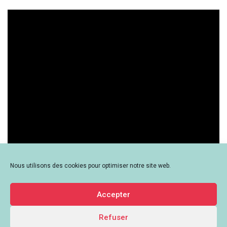
Nous utilisons des cookies pour optimiser notre site web.
Accepter
Refuser
Le Mouvement associatif Auvergne-Rhône-Alpes - 259 Rue de Créqui,