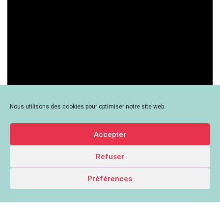
Nous utilisons des cookies pour optimiser notre site web.
Accepter
Refuser
Préférences
Le Mouvement associatif Auvergne-Rhône-Alpes - 259 Rue de Créqui,
69003 Lyon - contact[at]lemouvementassociatif-aura.org -
Mentions
légales