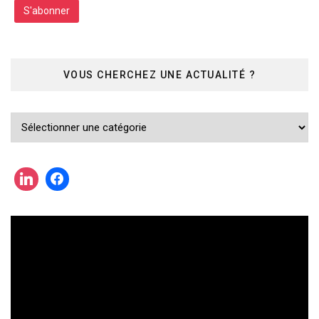
VOUS CHERCHEZ UNE ACTUALITÉ ?
Vous
cherchez
une
actualité
?