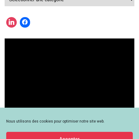
cherchez
une
actualité
?
Nous utilisons des cookies pour optimiser notre site web.
Accepter