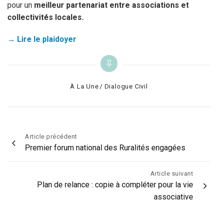
pour un
meilleur partenariat entre associations et
collectivités locales.
→
Lire le plaidoyer
Categories
À La Une
Dialogue Civil
Navigation
Article précédent
Premier forum national des Ruralités engagées
de
l’article
Article suivant
Plan de relance : copie à compléter pour la vie
associative