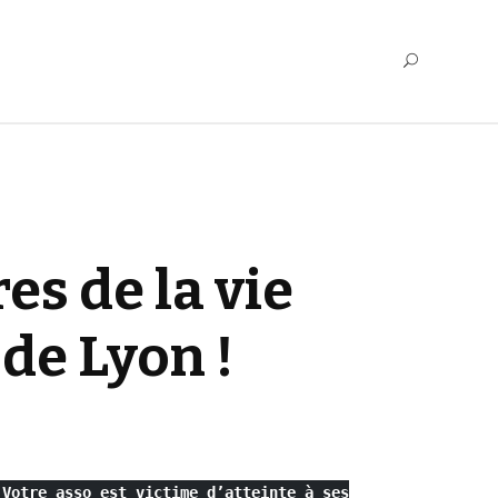
es de la vie
de Lyon !
Votre asso est victime d’atteinte à ses