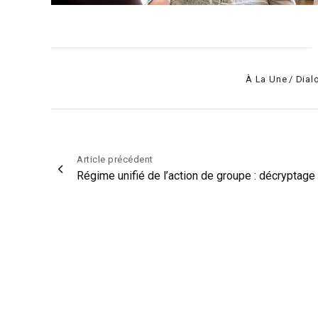
Categories
À La Une
Dial
Navigation
Article précédent
Régime unifié de l’action de groupe : décryptage
de
l’article
Le Mouvement associatif Auvergne