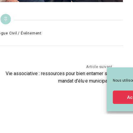
ogue Civil
Événement
Article suivant
Vie associative : ressources pour bien entamer son
mandat d’élu·e municipal·e
Nous utiliso
Ac
-Rhône-Alpes - 259 Rue de Créqui, 69003 Lyon - contact[at]lemouvementassoc