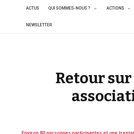
Skip
ACTUS
QUI SOMMES-NOUS ?
ACTIONS
to
content
NEWSLETTER
Retour sur 
associat
Environ 80 personnes participantes et une trent