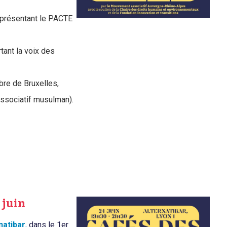
représentant le PACTE
rtant la voix des
bre de Bruxelles,
associatif musulman).
 juin
natibar
,
dans le 1er