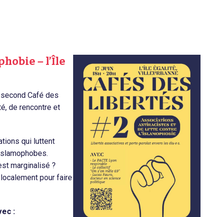
hobie – l’Île
e second Café des
té, de rencontre et
tions qui luttent
 islamophobes.
st marginalisé ?
localement pour faire
ec :