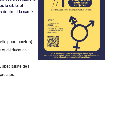
s la cible, et
 droits et la santé
 :
lle pour tous·tes)
e et d’éducation
, spécialiste des
pproches