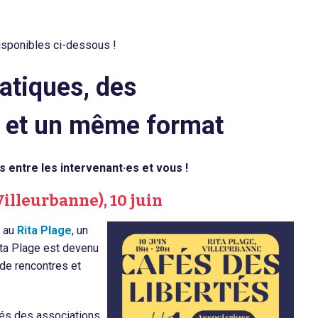
isponibles ci-dessous !
atiques, des
s, et un même format
 entre les intervenant·es et vous !
illeurbanne), 10 juin
a au
Rita Plage
, un
Rita Plage est devenu
de rencontres et
tés des associations