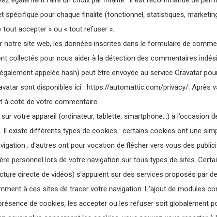
 également faire un choix par finalité : il est recommandé de permet
spécifique pour chaque finalité (fonctionnel, statistiques, marketi
« tout accepter » ou « tout refuser ».
notre site web, les données inscrites dans le formulaire de commen
 sont collectés pour nous aider à la détection des commentaires indé
également appelée hash) peut être envoyée au service Gravatar pour vé
avatar sont disponibles ici : https://automattic.com/privacy/. Après 
nt à coté de votre commentaire.
ur votre appareil (ordinateur, tablette, smartphone…) à l’occasion de l
. Il existe différents types de cookies : certains cookies ont une si
avigation ; d’autres ont pour vocation de flécher vers vous des publi
re personnel lors de votre navigation sur tous types de sites. Certa
cture directe de vidéos) s’appuient sur des services proposés par des
ent à ces sites de tracer votre navigation. L’ajout de modules co
résence de cookies, les accepter ou les refuser soit globalement po