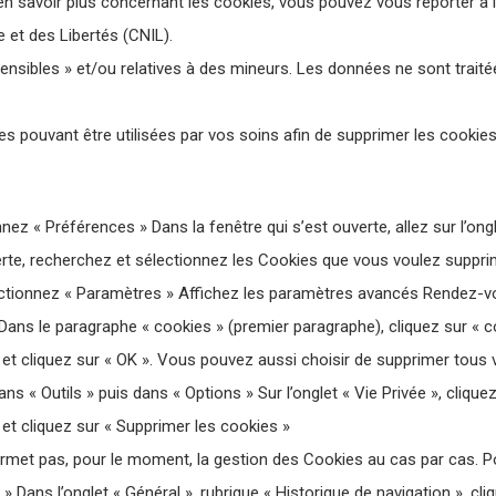
 en savoir plus concernant les cookies, vous pouvez vous reporter à l
 et des Libertés (CNIL).
nsibles » et/ou relatives à des mineurs. Les données ne sont traité
 pouvant être utilisées par vos soins afin de supprimer les cookies
ez « Préférences » Dans la fenêtre qui s’est ouverte, allez sur l’ongl
erte, recherchez et sélectionnez les Cookies que vous voulez supprim
ionnez « Paramètres » Affichez les paramètres avancés Rendez-vous
Dans le paragraphe « cookies » (premier paragraphe), cliquez sur « 
et cliquez sur « OK ». Vous pouvez aussi choisir de supprimer tous 
ans « Outils » puis dans « Options » Sur l’onglet « Vie Privée », cliqu
et cliquez sur « Supprimer les cookies »
permet pas, pour le moment, la gestion des Cookies au cas par cas. 
t » Dans l’onglet « Général », rubrique « Historique de navigation », c