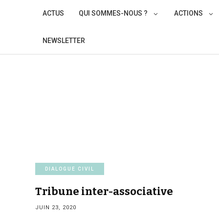
Skip
ACTUS
QUI SOMMES-NOUS ?
ACTIONS
to
content
NEWSLETTER
DIALOGUE CIVIL
Tribune inter-associative
JUIN 23, 2020