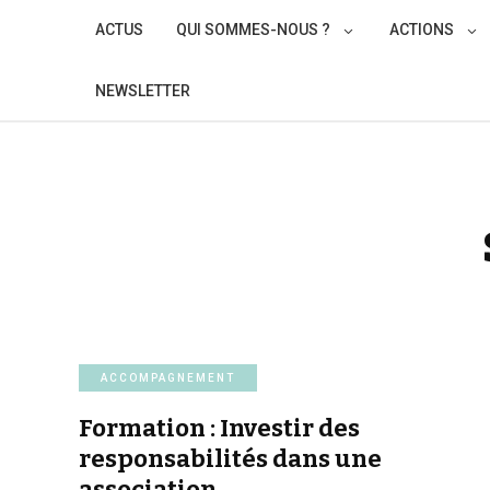
Skip
ACTUS
QUI SOMMES-NOUS ?
ACTIONS
to
content
NEWSLETTER
ACCOMPAGNEMENT
Formation : Investir des
responsabilités dans une
association