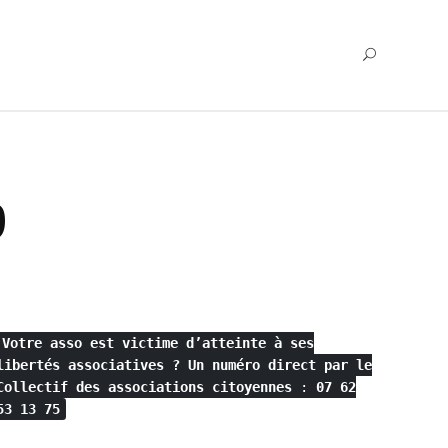
0
Votre asso est victime d’atteinte à ses
libertés associatives ?
Un numéro direct par le
Collectif des associations citoyennes
:
07 62
53 13 75