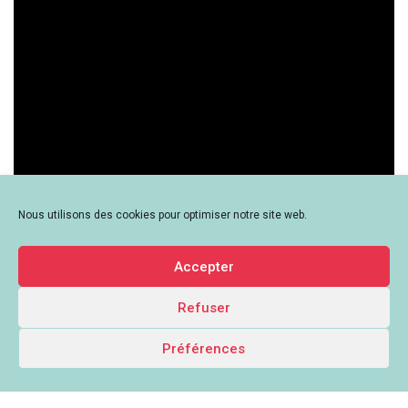
Nous utilisons des cookies pour optimiser notre site web.
Accepter
Refuser
Préférences
Le Mouvement associatif Auvergne-Rhône-Alpes - 259 Rue de Créqui,
69003 Lyon - contact[at]lemouvementassociatif-aura.org -
Mentions
légales