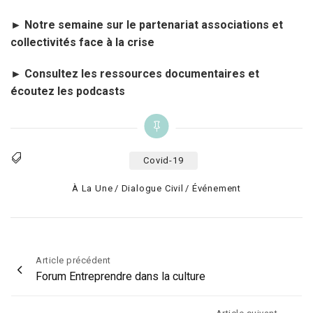
► Notre semaine sur le partenariat associations et
collectivités face à la crise
► Consultez les ressources documentaires et
écoutez les podcasts
Covid-19
Tags
Categories
À La Une
Dialogue Civil
Événement
Navigation
Article précédent
Forum Entreprendre dans la culture
de
l’article