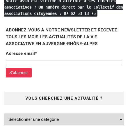
Votre asso est victime d’atteinte à ses libertés
associatives ?
Un numéro direct par le Collectif des
associations citoyennes
:
07 62 53 13 75
ABONNEZ-VOUS À NOTRE NEWSLETTER ET RECEVEZ
TOUS LES MOIS LES ACTUALITÉS DE LA VIE
ASSOCIATIVE EN AUVERGNE-RHÔNE-ALPES
Adresse email*
VOUS CHERCHEZ UNE ACTUALITÉ ?
Vous
cherchez