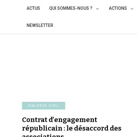
Skip
ACTUS
QUI SOMMES-NOUS ?
ACTIONS
to
content
NEWSLETTER
DIALOGUE CIVIL
Contrat d’engagement
républicain : le désaccord des
associations