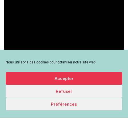
Nous utilisons des cookies pour optimiser notre site web.
Accepter
Refuser
Préférences
Le Mouvement associatif Auvergne-Rhône-Alpes - 259 Rue de Créqui,
69003 Lyon - contact[at]lemouvementassociatif-aura.org -
Mentions
légales