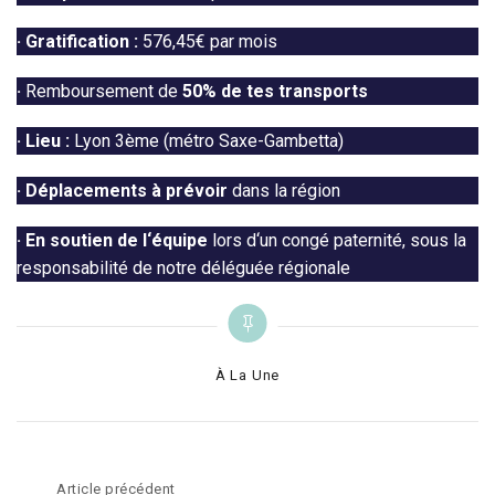
·
Gratification :
576,45€ par mois
·
Remboursement de
50% de tes transports
·
Lieu :
Lyon 3ème ( métro Saxe-Gambetta)
·
Déplacements à prévoir
dans la région
· En soutien de l‘équipe
lors d‘un congé paternité, sous la
responsabilité de notre déléguée régionale
Categories
À La Une
Navigation
Article précédent