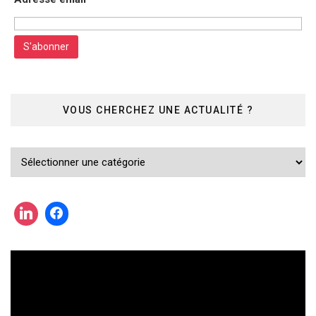
VOUS CHERCHEZ UNE ACTUALITÉ ?
Vous
cherchez
une
actualité
?