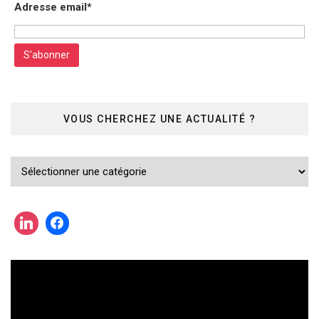
Adresse email*
VOUS CHERCHEZ UNE ACTUALITÉ ?
Vous
cherchez
une
actualité
?