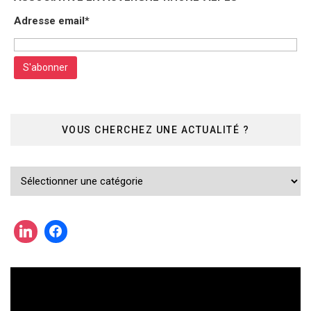
Adresse email*
VOUS CHERCHEZ UNE ACTUALITÉ ?
Vous
cherchez
une
actualité
?