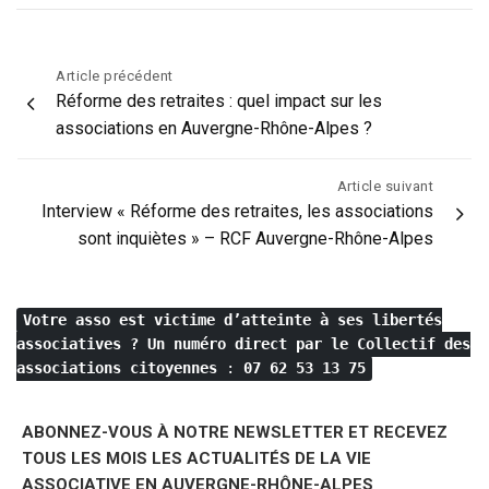
Navigation
Article précédent
Réforme des retraites : quel impact sur les
de
associations en Auvergne-Rhône-Alpes ?
l’article
Article suivant
Interview « Réforme des retraites, les associations
sont inquiètes » – RCF Auvergne-Rhône-Alpes
Votre asso est victime d’atteinte à ses libertés
associatives ?
Un numéro direct par le Collectif des
associations citoyennes
:
07 62 53 13 75
ABONNEZ-VOUS À NOTRE NEWSLETTER ET RECEVEZ
TOUS LES MOIS LES ACTUALITÉS DE LA VIE
ASSOCIATIVE EN AUVERGNE-RHÔNE-ALPES