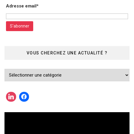
Adresse email*
VOUS CHERCHEZ UNE ACTUALITÉ ?
Vous
cherchez
une
actualité
?