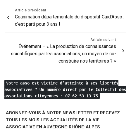
Navigation
Article précédent
Coanimation départementale du dispositif Guid’Asso :
de
c’est parti pour 3 ans !
l’article
Article suivant
Événement – « La production de connaissances
scientifiques par les associations, un moyen de co-
construire nos territoires ? »
Votre asso est victime d’atteinte à ses libertés
associatives ?
Un numéro direct par le Collectif des
associations citoyennes
:
07 62 53 13 75
ABONNEZ-VOUS À NOTRE NEWSLETTER ET RECEVEZ
TOUS LES MOIS LES ACTUALITÉS DE LA VIE
ASSOCIATIVE EN AUVERGNE-RHÔNE-ALPES