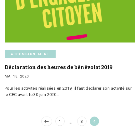
ACCOMPAGNEMENT
Déclaration des heures de bénévolat 2019
MAI 18, 2020
Pour les activités réalisées en 2019, il faut déclarer son activité sur
le CEC avant le 30 juin 2020…
Pagination
…
Page
Page
Page
1
3
4
des
publications