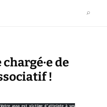
 chargé·e de
sociatif !
Votre asso est victime d’atteinte à ses