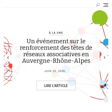
Skip
to
content
À LA UNE
Un événement sur le
renforcement des têtes de
À LA UNE
Cafés des libertés – Lyon &
réseaux associatives en
Auvergne-Rhône-Alpes
Villeurbanne, juin 2026
JUIN 25, 2026
MAI 5, 2026
LIRE L'ARTICLE
LIRE L'ARTICLE