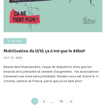
À LA UNE
Mobilisation du 11/10, ça n’est que le début!
OCT 27, 2025
Baisse des financements, risque de disparition alors que les
besoins et la précarité ne cessent d’augmenter… les associations
traversent une crise sans précédent. Rendez-vous est donné le 11
octobre, partout en France, parce que ça ne tient plus !
Pagination
…
Page
Page
Page
1
2
19