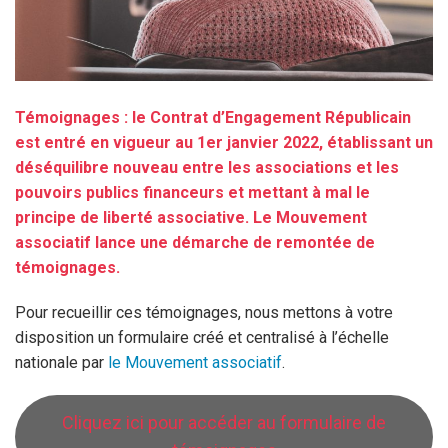
Témoignages : le Contrat d’Engagement Républicain
est entré en vigueur au 1er janvier 2022, établissant un
déséquilibre nouveau entre les associations et les
pouvoirs publics financeurs et mettant à mal le
principe de liberté associative. Le Mouvement
associatif lance une démarche de remontée de
témoignages.
Pour recueillir ces témoignages, nous mettons à votre
disposition un formulaire créé et centralisé à l’échelle
nationale par
le Mouvement associatif
.
Cliquez ici pour accéder au formulaire de