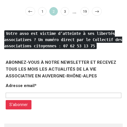
Pagination
…
Page
Page
Page
Page
1
2
3
19
des
publications
Votre asso est victime d’atteinte à ses libertés
associatives ?
Un numéro direct par le Collectif des
associations citoyennes
:
07 62 53 13 75
ABONNEZ-VOUS À NOTRE NEWSLETTER ET RECEVEZ
TOUS LES MOIS LES ACTUALITÉS DE LA VIE
ASSOCIATIVE EN AUVERGNE-RHÔNE-ALPES
Adresse email*