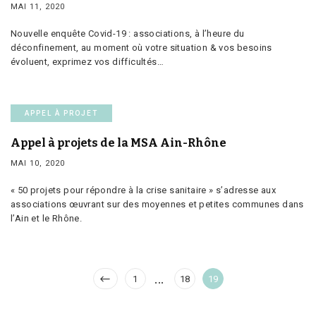
MAI 11, 2020
Nouvelle enquête Covid-19 : associations, à l’heure du
déconfinement, au moment où votre situation & vos besoins
évoluent, exprimez vos difficultés…
APPEL À PROJET
Appel à projets de la MSA Ain-Rhône
MAI 10, 2020
« 50 projets pour répondre à la crise sanitaire » s’adresse aux
associations œuvrant sur des moyennes et petites communes dans
l’Ain et le Rhône.
Pagination
…
Page
Page
Page
1
18
19
des
publications