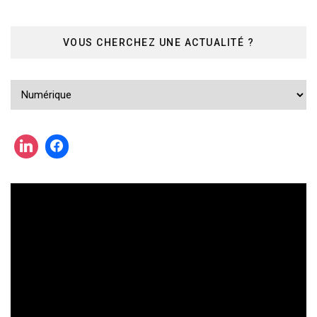
VOUS CHERCHEZ UNE ACTUALITÉ ?
Vous
cherchez
une
actualité
?