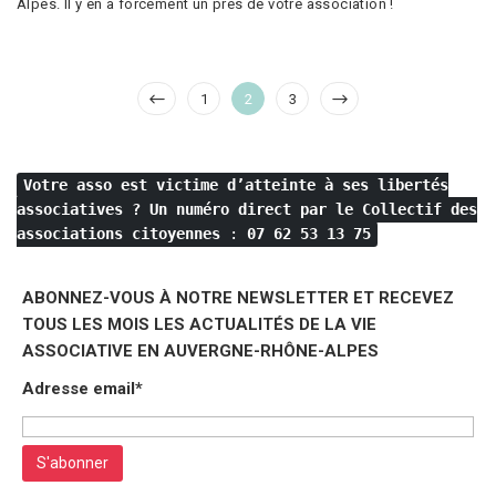
Alpes. Il y en a forcément un près de votre association !
Pagination
Page
Page
Page
1
2
3
des
publications
Votre asso est victime d’atteinte à ses libertés
associatives ?
Un numéro direct par le Collectif des
associations citoyennes
:
07 62 53 13 75
ABONNEZ-VOUS À NOTRE NEWSLETTER ET RECEVEZ
TOUS LES MOIS LES ACTUALITÉS DE LA VIE
ASSOCIATIVE EN AUVERGNE-RHÔNE-ALPES
Adresse email*